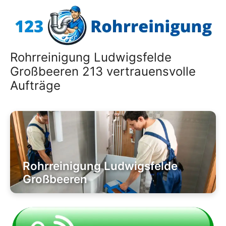
Zum
Inhalt
springen
Rohrreinigung Ludwigsfelde
Großbeeren 213 vertrauensvolle
Aufträge
Rohrreinigung Ludwigsfelde
Großbeeren