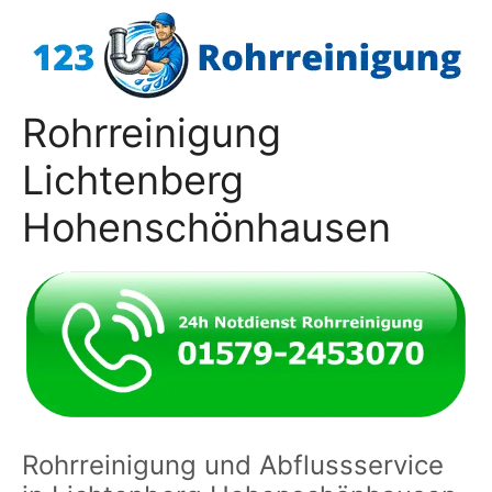
Zum
Inhalt
springen
Rohrreinigung
Lichtenberg
Hohenschönhausen
Rohrreinigung und Abflussservice