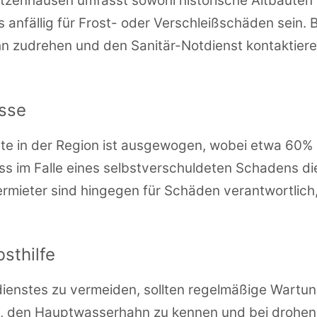
itzenhausen umfasst sowohl historische Altbauten
nfällig für Frost- oder Verschleißschäden sein. Be
n zudrehen und den Sanitär-Notdienst kontaktiere
isse
ete in der Region ist ausgewogen, wobei etwa 60%
ass im Falle eines selbstverschuldeten Schadens di
mieter sind hingegen für Schäden verantwortlich,
sthilfe
tdienstes zu vermeiden, sollten regelmäßige War
ch, den Hauptwasserhahn zu kennen und bei drohe