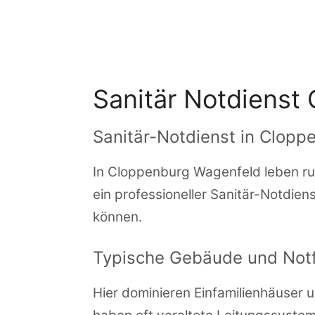
Zum
Inhalt
springen
Sanitär Notdienst
Sanitär-Notdienst in Clopp
In Cloppenburg Wagenfeld leben run
ein professioneller Sanitär-Notdie
können.
Typische Gebäude und Notf
Hier dominieren Einfamilienhäuser u