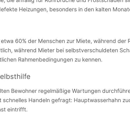
e, die anfällig für Rohrbrüche und Frostschäden si
defekte Heizungen, besonders in den kalten Monat
twa 60% der Menschen zur Miete, während der Res
ortlich, während Mieter bei selbstverschuldeten S
echtlichen Rahmenbedingungen zu kennen.
lbsthilfe
ollten Bewohner regelmäßige Wartungen durchfüh
st schnelles Handeln gefragt: Hauptwasserhahn zu
 eintrifft.