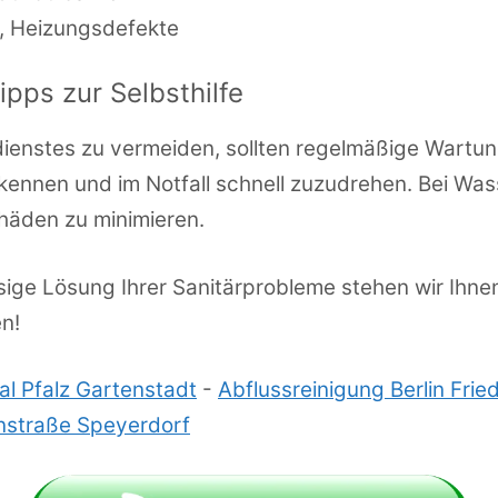
e, Heizungsdefekte
ps zur Selbsthilfe
ienstes zu vermeiden, sollten regelmäßige Wartun
kennen und im Notfall schnell zuzudrehen. Bei Was
häden zu minimieren.
ssige Lösung Ihrer Sanitärprobleme stehen wir Ihn
en!
al Pfalz Gartenstadt
-
Abflussreinigung Berlin Frie
nstraße Speyerdorf