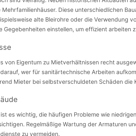
h sind vielfältig. Neben historischen Altbauten a
Mehrfamilienhäuser. Diese unterschiedlichen Baua
ispielsweise alte Bleirohre oder die Verwendung vo
e Gegebenheiten einstellen, um effizient arbeiten 
isse
tnis von Eigentum zu Mietverhältnissen recht ausg
darauf, wer für sanitärtechnische Arbeiten aufkomm
hrend Mieter bei selbstverschuldeten Schäden die
bäude
ist es wichtig, die häufigen Probleme wie niedrige
chtigen. Regelmäßige Wartung der Armaturen und
ienste zu vermeiden.