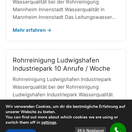
Wasserqualität bei der Rohrreinigung
Mannheim Innenstadt Wasserqualität in
Mannheim Innenstadt Das Leitungswasser…
Mehr erfahren →
Rohrreinigung Ludwigshafen
Industriepark 10 Anrufe / Woche
Rohrreinigung Ludwigshafen Industriepark
Wasserqualität bei der Rohrreinigung
Ludwigshafen Industriepark Wasserqualität
im Ludwigshafen Industriepark Die
Wir verwenden Cookies, um dir die bestmögliche Erfahrung auf
Wasserhärte…
unserer Website zu bieten.
You can find out more about which cookies we are using or
switch them off in
settings
.
Mehr erfahren →
24 h Notdienst