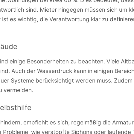
r Mietwohnungen bei etwa 60 %. Dies bedeutet, dass
twortlich sind. Mieter hingegen müssen sich um kl
ist es wichtig, die Verantwortung klar zu definier
bäude
sind einige Besonderheiten zu beachten. Viele Alt
sind. Auch der Wasserdruck kann in einigen Bereich
n neuer Systeme berücksichtigt werden muss. Zude
zu vermeiden.
lbsthilfe
indern, empfiehlt es sich, regelmäßig die Armature
 Probleme, wie verstopfte Siphons oder laufende T