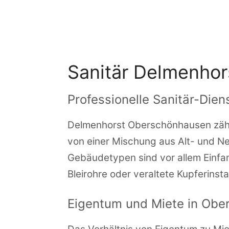
Zum
Inhalt
springen
Sanitär Delmenho
Professionelle Sanitär-Die
Delmenhorst Oberschönhausen zählt 
von einer Mischung aus Alt- und Neu
Gebäudetypen sind vor allem Einfam
Bleirohre oder veraltete Kupferinsta
Eigentum und Miete in Ob