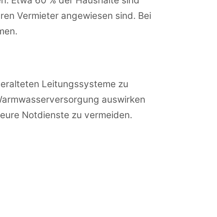
n. Etwa 60 % der Haushalte sind
hren Vermieter angewiesen sind. Bei
men.
veralteten Leitungssysteme zu
e Warmwasserversorgung auswirken
teure Notdienste zu vermeiden.