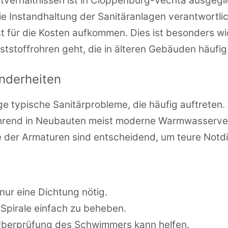
tverhältnissen ist in Cloppenburg-Vechta ausgeglic
ie Instandhaltung der Sanitäranlagen verantwortli
t für die Kosten aufkommen. Dies ist besonders w
tstoffrohren geht, die in älteren Gebäuden häufig 
nderheiten
ge typische Sanitärprobleme, die häufig auftreten
hrend in Neubauten meist moderne Warmwasservers
 der Armaturen sind entscheidend, um teure Notd
ur eine Dichtung nötig.
 Spirale einfach zu beheben.
Überprüfung des Schwimmers kann helfen.