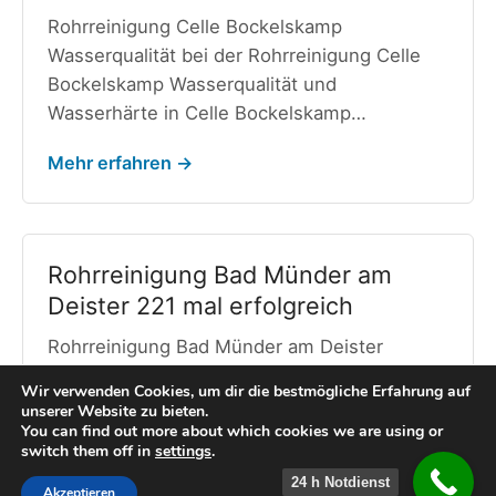
Rohrreinigung Celle Bockelskamp
Wasserqualität bei der Rohrreinigung Celle
Bockelskamp Wasserqualität und
Wasserhärte in Celle Bockelskamp…
Mehr erfahren →
Rohrreinigung Bad Münder am
Deister 221 mal erfolgreich
Rohrreinigung Bad Münder am Deister
Wasserqualität bei der Rohrreinigung Bad
Wir verwenden Cookies, um dir die bestmögliche Erfahrung auf
Münder am Deister Wasserqualität in…
unserer Website zu bieten.
You can find out more about which cookies we are using or
switch them off in
settings
.
Mehr erfahren →
24 h Notdienst
Akzeptieren