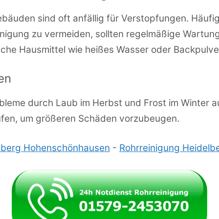
ebäuden sind oft anfällig für Verstopfungen. Häuf
igung zu vermeiden, sollten regelmäßige Wartungs
ache Hausmittel wie heißes Wasser oder Backpulve
en
obleme durch Laub im Herbst und Frost im Winter a
rüfen, um größeren Schäden vorzubeugen.
enberg Hohenschönhausen
-
Rohrreinigung Heidelb