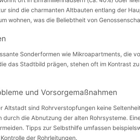
wohnt oft in Einfamilienhäusern (ca. 40%) oder Me
tur sind die charmanten Altbauten entlang der H
tum wohnen, was die Beliebtheit von Genossenscha
en
ressante Sonderformen wie Mikroapartments, die vor
die das Stadtbild prägen, stehen oft im Kontrast z
Probleme und Vorsorgemaßnahmen
 Altstadt sind Rohrverstopfungen keine Seltenhei
 durch die Abnutzung der alten Rohrsysteme. Ein
ermeiden. Tipps zur Selbsthilfe umfassen beispiel
Kontrolle der Rohrleitungen.