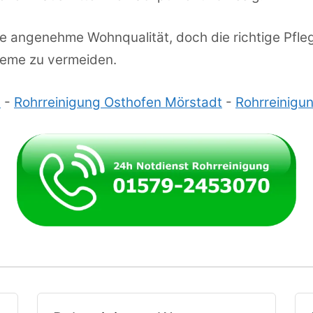
e angenehme Wohnqualität, doch die richtige Pflege
leme zu vermeiden.
s
-
Rohrreinigung Osthofen Mörstadt
-
Rohrreinigun