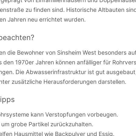
st geprägt von Einfamilienhäusern und Doppelhäuser
nstraße zu finden sind. Historische Altbauten sind
ten Jahren neu errichtet wurden.
 beachten?
lten die Bewohner von Sinsheim West besonders auf
us den 1970er Jahren können anfälliger für Rohrve
gen. Die Abwasserinfrastruktur ist gut ausgebaut
nter zusätzliche Herausforderungen darstellen.
ipps
hrsysteme kann Verstopfungen vorbeugen.
 um grobe Partikel zurückzuhalten.
elfen Hausmittel wie Backpulver und Essig.