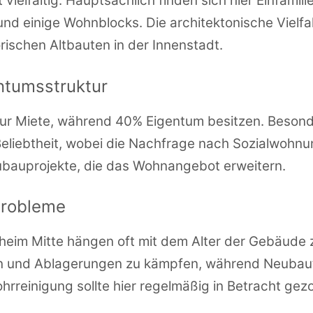
t vielfältig. Hauptsächlich finden sich hier Einfam
nd einige Wohnblocks. Die architektonische Vielf
orischen Altbauten in der Innenstadt.
ntumsstruktur
ur Miete, während 40% Eigentum besitzen. Besond
liebtheit, wobei die Nachfrage nach Sozialwohnung
ubauprojekte, die das Wohnangebot erweitern.
probleme
sheim Mitte hängen oft mit dem Alter der Gebäud
n und Ablagerungen zu kämpfen, während Neubaute
Rohrreinigung sollte hier regelmäßig in Betracht g