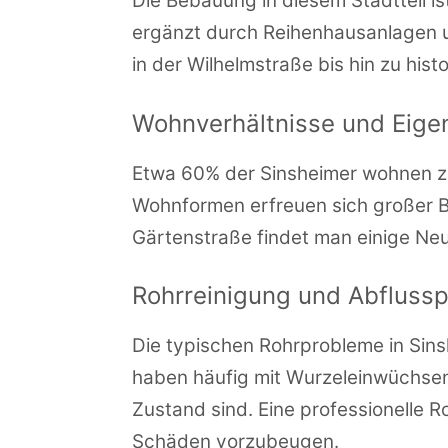
Die Bebauung in diesem Stadtteil is
ergänzt durch Reihenhausanlagen u
in der Wilhelmstraße bis hin zu hist
Wohnverhältnisse und Eige
Etwa 60% der Sinsheimer wohnen z
Wohnformen erfreuen sich großer Be
Gärtenstraße findet man einige Ne
Rohrreinigung und Abfluss
Die typischen Rohrprobleme in Sin
haben häufig mit Wurzeleinwüchse
Zustand sind. Eine professionelle 
Schäden vorzubeugen.