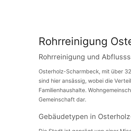
Zum
Inhalt
springen
Rohrreinigung Ost
Rohrreinigung und Abflusss
Osterholz-Scharmbeck, mit über 32.
sind hier ansässig, wobei die Verte
Familienhaushalte. Wohngemeinschaf
Gemeinschaft dar.
Gebäudetypen in Osterhol