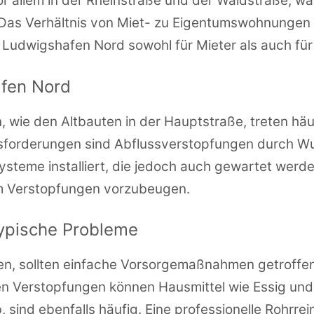
 vor allem in der Rheinstraße und der Waldstraße,
d. Das Verhältnis von Miet- zu Eigentumswohnunge
udwigshafen Nord sowohl für Mieter als auch für K
afen Nord
 wie den Altbauten in der Hauptstraße, treten häu
sforderungen sind Abflussverstopfungen durch W
steme installiert, die jedoch auch gewartet wer
um Verstopfungen vorzubeugen.
pische Probleme
n, sollten einfache Vorsorgemaßnahmen getroffe
ten Verstopfungen können Hausmittel wie Essig und
sind ebenfalls häufig. Eine professionelle Rohrre