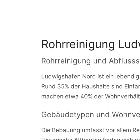
Zum
Inhalt
springen
Rohrreinigung Lud
Rohrreinigung und Abflusss
Ludwigshafen Nord ist ein lebendig
Rund 35% der Haushalte sind Einfam
machen etwa 40% der Wohnverhältnis
Gebäudetypen und Wohnver
Die Bebauung umfasst vor allem Rei