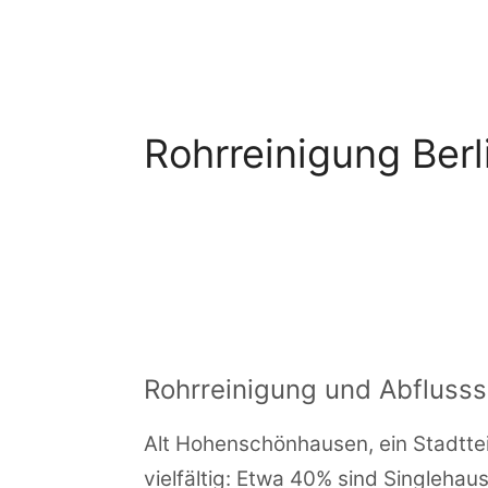
Zum
Inhalt
springen
Rohrreinigung Ber
Rohrreinigung und Abflusss
Alt Hohenschönhausen, ein Stadttei
vielfältig: Etwa 40% sind Singleha