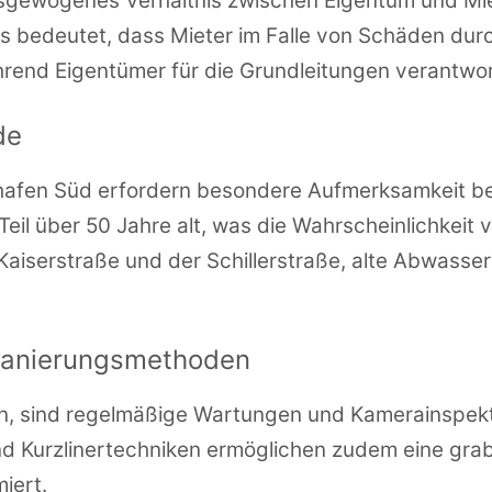
ausgewogenes Verhältnis zwischen Eigentum und M
 bedeutet, dass Mieter im Falle von Schäden durc
nd Eigentümer für die Grundleitungen verantwort
de
afen Süd erfordern besondere Aufmerksamkeit be
 Teil über 50 Jahre alt, was die Wahrscheinlichkei
r Kaiserstraße und der Schillerstraße, alte Abwasse
anierungsmethoden
n, sind regelmäßige Wartungen und Kamerainspek
nd Kurzlinertechniken ermöglichen zudem eine gra
iert.