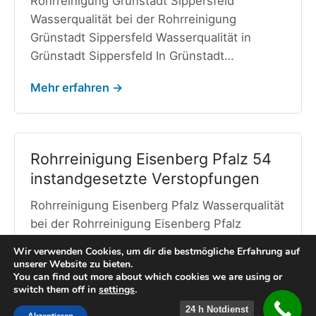
Rohrreinigung Grünstadt Sippersfeld
Wasserqualität bei der Rohrreinigung
Grünstadt Sippersfeld Wasserqualität in
Grünstadt Sippersfeld In Grünstadt…
Mehr erfahren →
Rohrreinigung Eisenberg Pfalz 54
instandgesetzte Verstopfungen
Rohrreinigung Eisenberg Pfalz Wasserqualität
bei der Rohrreinigung Eisenberg Pfalz
Wasserqualität in Eisenberg Pfalz In
Wir verwenden Cookies, um dir die bestmögliche Erfahrung auf
Eisenberg…
unserer Website zu bieten.
You can find out more about which cookies we are using or
switch them off in
settings
.
Mehr erfahren →
24 h Notdienst