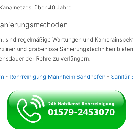
 Kanalnetzes: über 40 Jahre
anierungsmethoden
n, sind regelmäßige Wartungen und Kamerainspek
urzliner und grabenlose Sanierungstechniken biet
ensdauer der Rohre zu verlängern.
im
-
Rohrreinigung Mannheim Sandhofen
-
Sanitär 