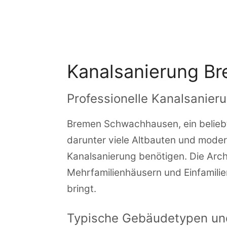
Zum
Inhalt
springen
Kanalsanierung B
Professionelle Kanalsanie
Bremen Schwachhausen, ein beliebte
darunter viele Altbauten und moder
Kanalsanierung benötigen. Die Arc
Mehrfamilienhäusern und Einfamilie
bringt.
Typische Gebäudetypen und