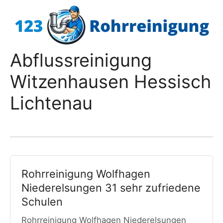
Zum
Inhalt
springen
Abflussreinigung
Witzenhausen Hessisch
Lichtenau
Rohrreinigung Wolfhagen
Niederelsungen 31 sehr zufriedene
Schulen
Rohrreinigung Wolfhagen Niederelsungen