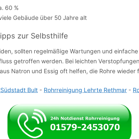
a. 60 %
 viele Gebäude über 50 Jahre alt
ps zur Selbsthilfe
eiden, sollten regelmäßige Wartungen und einfac
luss getroffen werden. Bei leichten Verstopfunge
us Natron und Essig oft helfen, die Rohre wieder
Südstadt Bult
-
Rohrreinigung Lehrte Rethmar
-
Ro