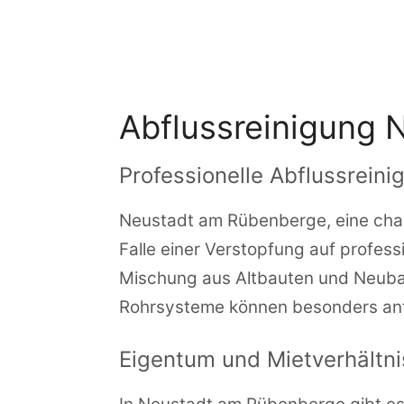
Zum
Inhalt
springen
Abflussreinigung
Professionelle Abflussrein
Neustadt am Rübenberge, eine char
Falle einer Verstopfung auf profess
Mischung aus Altbauten und Neubau
Rohrsysteme können besonders anfä
Eigentum und Mietverhältn