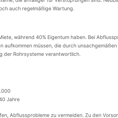
teme, die anfälliger für Verstopfungen sind. Neub
doch auch regelmäßige Wartung.
iete, während 40% Eigentum haben. Bei Abflusspro
äden aufkommen müssen, die durch unsachgemäßen 
ng der Rohrsysteme verantwortlich.
8.000
 40 Jahre
lfen, Abflussprobleme zu vermeiden. Zu den Vors