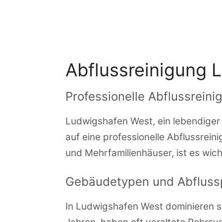
Zum
Inhalt
springen
Abflussreinigung 
Professionelle Abflussrein
Ludwigshafen West, ein lebendiger S
auf eine professionelle Abflussrein
und Mehrfamilienhäuser, ist es wic
Gebäudetypen und Abfluss
In Ludwigshafen West dominieren so