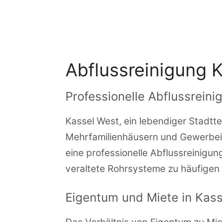
Zum
Inhalt
springen
Abflussreinigung 
Professionelle Abflussreini
Kassel West, ein lebendiger Stadtte
Mehrfamilienhäusern und Gewerbeimm
eine professionelle Abflussreinigu
veraltete Rohrsysteme zu häufigen
Eigentum und Miete in Kas