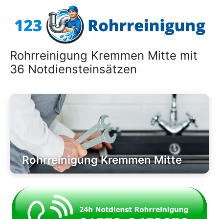
Zum
Inhalt
springen
Rohrreinigung Kremmen Mitte mit
36 Notdiensteinsätzen
Rohrreinigung Kremmen Mitte