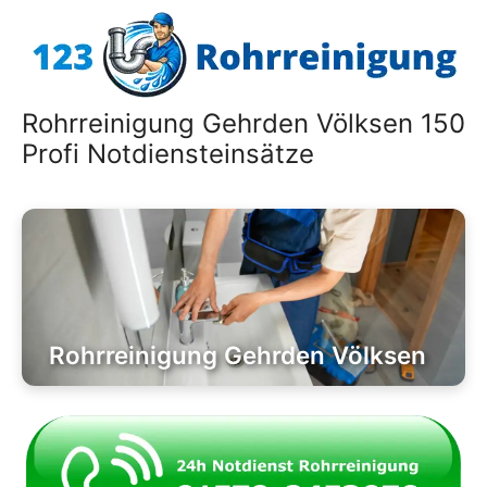
Zum
Inhalt
springen
Rohrreinigung Gehrden Völksen 150
Profi Notdiensteinsätze
Rohrreinigung Gehrden Völksen