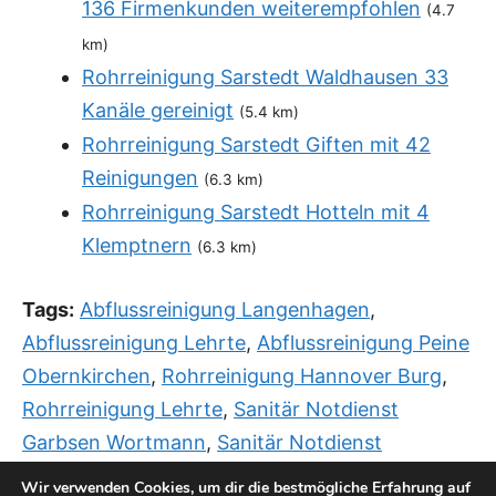
136 Firmenkunden weiterempfohlen
(4.7
km)
Rohrreinigung Sarstedt Waldhausen 33
Kanäle gereinigt
(5.4 km)
Rohrreinigung Sarstedt Giften mit 42
Reinigungen
(6.3 km)
Rohrreinigung Sarstedt Hotteln mit 4
Klemptnern
(6.3 km)
Tags:
Abflussreinigung Langenhagen
,
Abflussreinigung Lehrte
,
Abflussreinigung Peine
Obernkirchen
,
Rohrreinigung Hannover Burg
,
Rohrreinigung Lehrte
,
Sanitär Notdienst
Garbsen Wortmann
,
Sanitär Notdienst
Hannover Bemerode
,
Sanitär Notdienst
Wir verwenden Cookies, um dir die bestmögliche Erfahrung auf